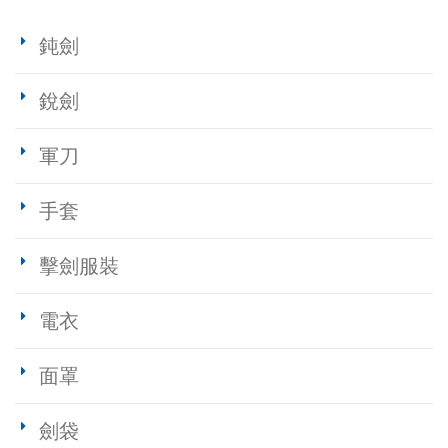
鈍劍
銳劍
軍刀
手套
擊劍服裝
電衣
面罩
劍袋