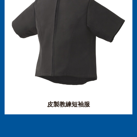
皮製教練短袖服