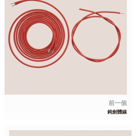
前一個
鈍劍體線