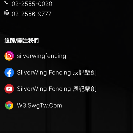
02-2555-0020
02-2556-9777
追踪/關注我們
silverwingfencing
SilverWing Fencing
辰記擊劍
SilverWing Fencing
辰記擊劍
W3.SwgTw.Com