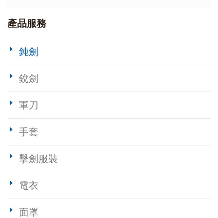
產品服務
鈍劍
銳劍
軍刀
手套
擊劍服裝
電衣
面罩