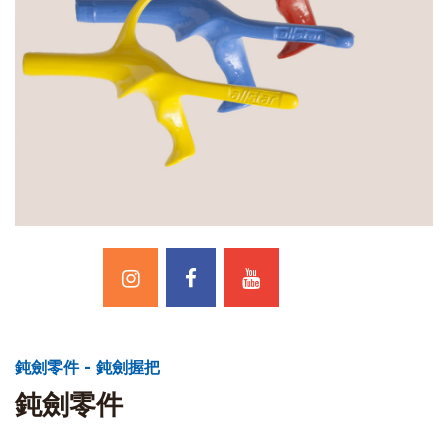
鈍劍零件 - 鈍劍握把
鈍劍零件