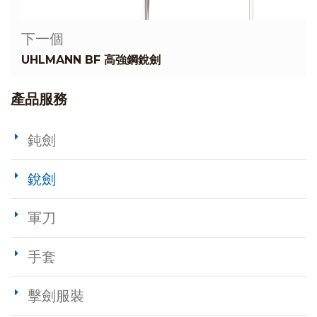
下一個
UHLMANN BF 高強鋼銳劍
產品服務
鈍劍
銳劍
軍刀
手套
擊劍服裝