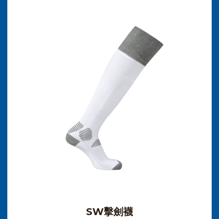
SW擊劍襪