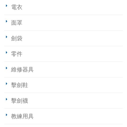
電衣
面罩
劍袋
零件
維修器具
擊劍鞋
擊劍襪
教練用具