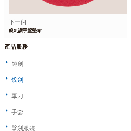
下一個
銳劍護手盤墊布
產品服務
鈍劍
銳劍
軍刀
手套
擊劍服裝