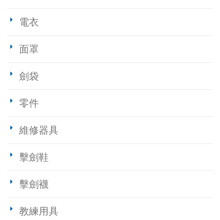
電衣
面罩
劍袋
零件
維修器具
擊劍鞋
擊劍襪
教練用具