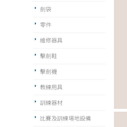
劍袋
零件
維修器具
擊劍鞋
擊劍襪
教練用具
訓練器材
比賽及訓練場地設備