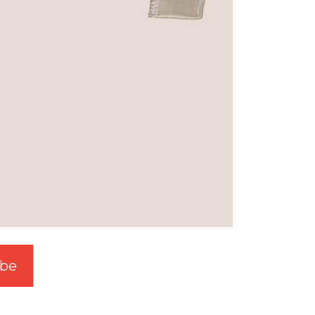
be
W3.SwgTw.Com