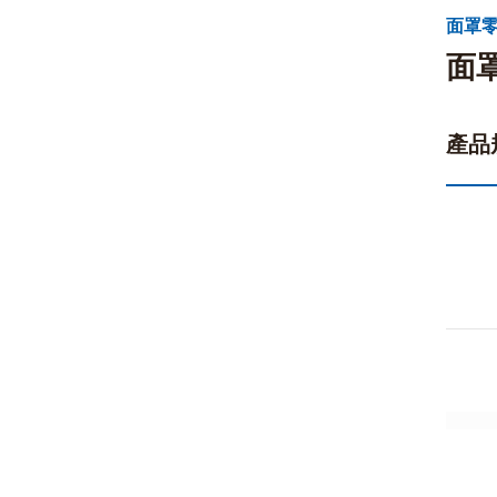
面罩零
面
產品