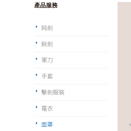
產品服務
鈍劍
銳劍
軍刀
手套
擊劍服裝
電衣
面罩