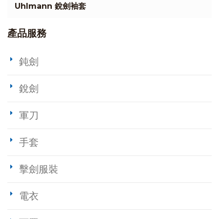
Uhlmann 銳劍袖套
產品服務
鈍劍
銳劍
軍刀
手套
擊劍服裝
電衣