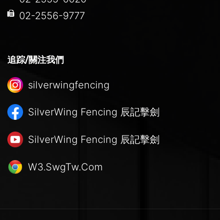
02-2556-9777
追踪/關注我們
silverwingfencing
SilverWing Fencing
辰記擊劍
SilverWing Fencing
辰記擊劍
W3.SwgTw.Com