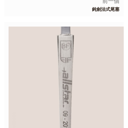
前一個
鈍劍法式尾塞