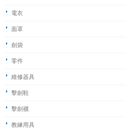
電衣
面罩
劍袋
零件
維修器具
擊劍鞋
擊劍襪
教練用具