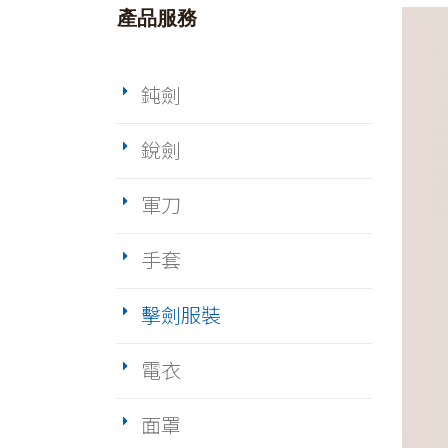
產品服務
鈍劍
銳劍
軍刀
手套
擊劍服裝
電衣
面罩