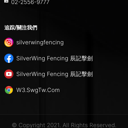
02-2556-9777
追踪/關注我們
silverwingfencing
SilverWing Fencing
辰記擊劍
SilverWing Fencing
辰記擊劍
W3.SwgTw.Com
© Copyright 2021. All Rights Reserved.