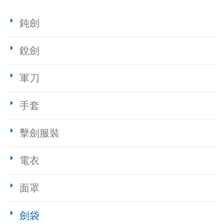
鈍劍
銳劍
軍刀
手套
擊劍服裝
電衣
面罩
劍袋