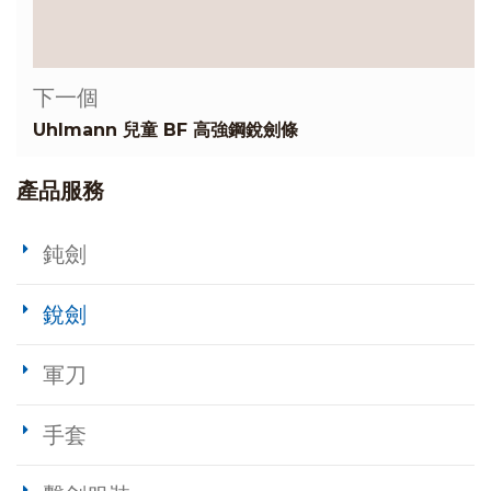
下一個
Uhlmann 兒童 BF 高強鋼銳劍條
產品服務
鈍劍
銳劍
軍刀
手套