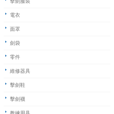
擊劍服裝
電衣
面罩
劍袋
零件
維修器具
擊劍鞋
擊劍襪
教練用具