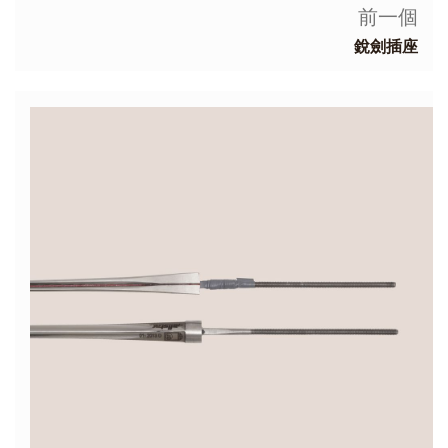
前一個
銳劍插座