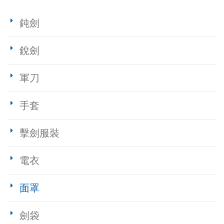
鈍劍
銳劍
軍刀
手套
擊劍服裝
電衣
面罩
劍袋