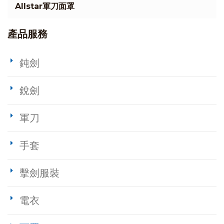
Allstar軍刀面罩
產品服務
鈍劍
銳劍
軍刀
手套
擊劍服裝
電衣