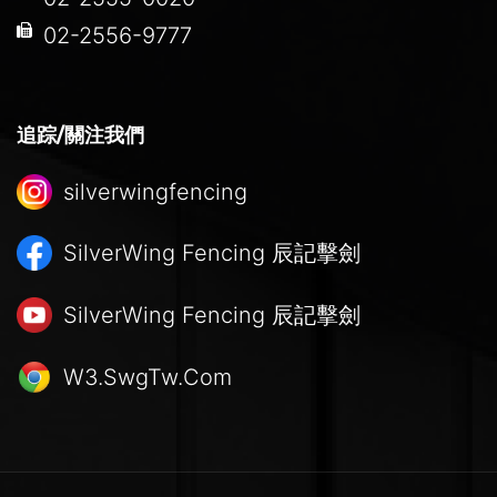
02-2556-9777
追踪/關注我們
silverwingfencing
SilverWing Fencing
辰記擊劍
SilverWing Fencing
辰記擊劍
W3.SwgTw.Com